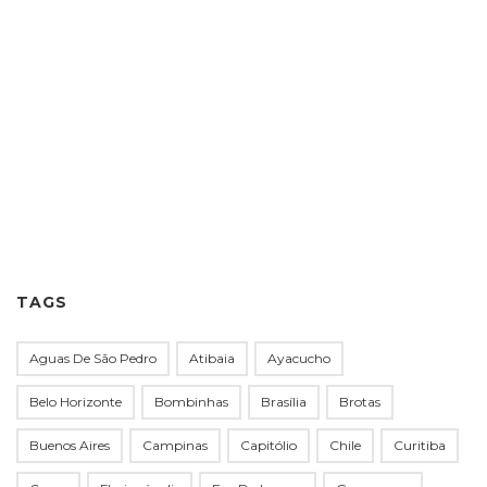
TAGS
Aguas De São Pedro
Atibaia
Ayacucho
Belo Horizonte
Bombinhas
Brasília
Brotas
Buenos Aires
Campinas
Capitólio
Chile
Curitiba