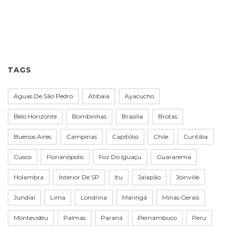
TAGS
Aguas De São Pedro
Atibaia
Ayacucho
Belo Horizonte
Bombinhas
Brasília
Brotas
Buenos Aires
Campinas
Capitólio
Chile
Curitiba
Cusco
Florianópolis
Foz Do Iguaçu
Guararema
Holambra
Interior De SP
Itu
Jalapão
Joinville
Jundiaí
Lima
Londrina
Maringá
Minas Gerais
Montevidéu
Palmas
Paraná
Pernambuco
Peru