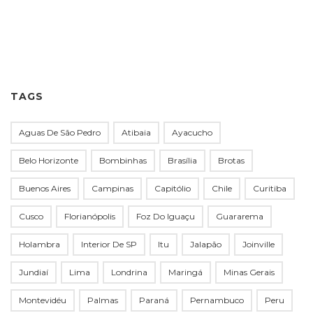
TAGS
Aguas De São Pedro
Atibaia
Ayacucho
Belo Horizonte
Bombinhas
Brasília
Brotas
Buenos Aires
Campinas
Capitólio
Chile
Curitiba
Cusco
Florianópolis
Foz Do Iguaçu
Guararema
Holambra
Interior De SP
Itu
Jalapão
Joinville
Jundiaí
Lima
Londrina
Maringá
Minas Gerais
Montevidéu
Palmas
Paraná
Pernambuco
Peru