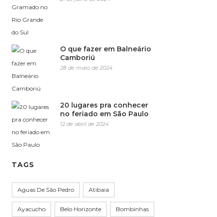
O que fazer em Balneário
Camboriú
28 de maio de 2024
20 lugares pra conhecer
no feriado em São Paulo
12 de abril de 2024
TAGS
Aguas De São Pedro
Atibaia
Ayacucho
Belo Horizonte
Bombinhas