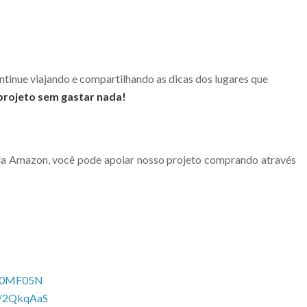
ontinue viajando e compartilhando as dicas dos lugares que
projeto sem gastar nada!
la Amazon, você pode apoiar nosso projeto comprando através
/30MF05N
to/2QkqAaS