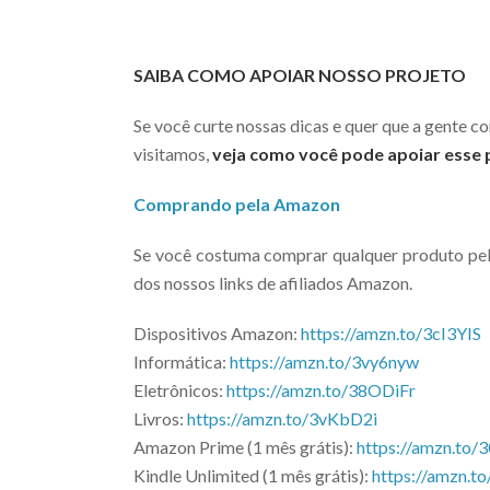
SAIBA COMO APOIAR NOSSO PROJETO
Se você curte nossas dicas e quer que a gente c
visitamos,
veja como você pode apoiar esse 
Comprando pela Amazon
Se você costuma comprar qualquer produto pe
dos nossos links de afiliados Amazon.
Dispositivos Amazon:
https://amzn.to/3cI3YIS
Informática:
https://amzn.to/3vy6nyw
Eletrônicos:
https://amzn.to/38ODiFr
Livros:
https://amzn.to/3vKbD2i
Amazon Prime (1 mês grátis):
https://amzn.to
Kindle Unlimited (1 mês grátis):
https://amzn.