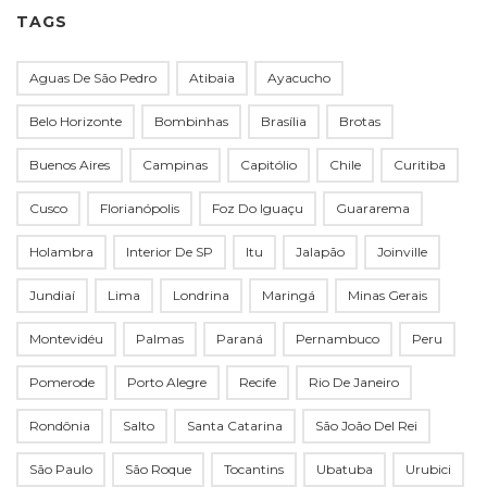
TAGS
Aguas De São Pedro
Atibaia
Ayacucho
Belo Horizonte
Bombinhas
Brasília
Brotas
Buenos Aires
Campinas
Capitólio
Chile
Curitiba
Cusco
Florianópolis
Foz Do Iguaçu
Guararema
Holambra
Interior De SP
Itu
Jalapão
Joinville
Jundiaí
Lima
Londrina
Maringá
Minas Gerais
Montevidéu
Palmas
Paraná
Pernambuco
Peru
Pomerode
Porto Alegre
Recife
Rio De Janeiro
Rondônia
Salto
Santa Catarina
São João Del Rei
São Paulo
São Roque
Tocantins
Ubatuba
Urubici