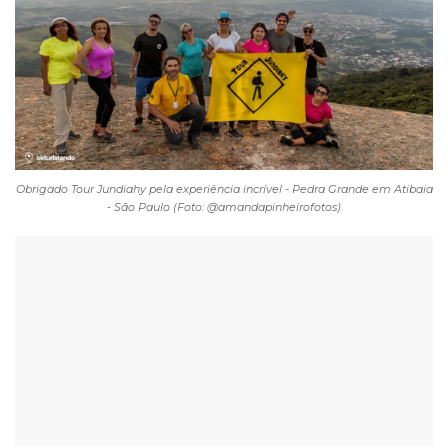
Obrigado Tour Jundiahy pela experiência incrível - Pedra Grande em Atibaia
- São Paulo (Foto: @amandapinheirofotos)