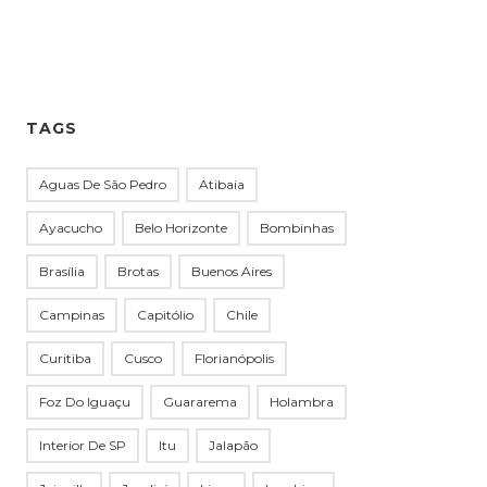
TAGS
Aguas De São Pedro
Atibaia
Ayacucho
Belo Horizonte
Bombinhas
Brasília
Brotas
Buenos Aires
Campinas
Capitólio
Chile
Curitiba
Cusco
Florianópolis
Foz Do Iguaçu
Guararema
Holambra
Interior De SP
Itu
Jalapão