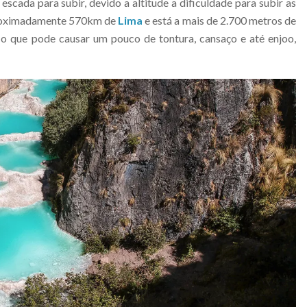
escada para subir, devido a altitude a dificuldade para subir as
proximadamente 570km de
Lima
e está a mais de 2.700 metros de
, o que pode causar um pouco de tontura, cansaço e até enjoo,