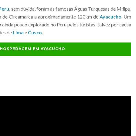
Peru
, sem dúvida, foram as famosas Águas Turquesas de Millpu,
oado de Circamarca a aproximadamente 120km de
Ayacucho
. Um
 ainda pouco explorado no Peru pelos turistas, talvez por causa
ades de
Lima
e
Cusco
.
E HOSPEDAGEM EM AYACUCHO