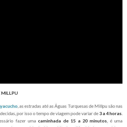
 MILLPU
yacucho
, as estradas até as Águas Turquesas de Millpu são nas
 decidas, por isso o tempo de viagem pode variar de
3 a 4 horas
.
essário fazer uma
caminhada de 15 a 20 minutos
, é uma