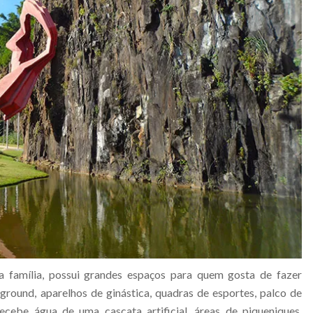
 família, possui grandes espaços para quem gosta de fazer
round, aparelhos de ginástica, quadras de esportes, palco de
ebe água de uma cascata artificial, áreas de piqueniques,