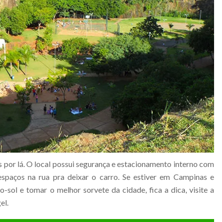
por lá. O local possui segurança e estacionamento interno com
paços na rua pra deixar o carro. Se estiver em Campinas e
o-sol e tomar o melhor sorvete da cidade, fica a dica, visite a
el.