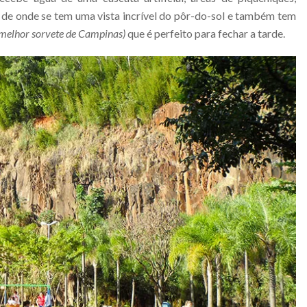
 de onde se tem uma vista incrível do pôr-do-sol e também tem
 melhor sorvete de Campinas)
que é perfeito para fechar a tarde.