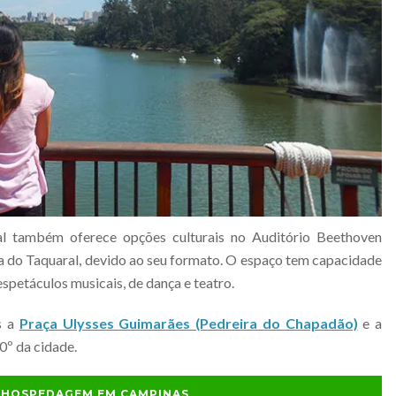
l também oferece opções culturais no Auditório Beethoven
do Taquaral, devido ao seu formato. O espaço tem capacidade
petáculos musicais, de dança e teatro.
s a
Praça Ulysses Guimarães (Pedreira do Chapadão)
e a
0º da cidade.
E HOSPEDAGEM EM CAMPINAS