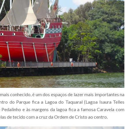
mais conhecido, é um dos espaços de lazer mais importantes na
tro do Parque fica a Lagoa do Taquaral (Lagoa Isaura Telles
 Pedalinho e às margens da lagoa fica a famosa Caravela com
las de tecido com a cruz da Ordem de Cristo ao centro.